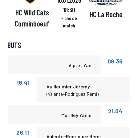
10.01.2026
18:30
HC Wild Cats
HC La Roche
Fiche de
Corminboeuf
match
BUTS
08.36
Vipret Yan
16.41
Vuilleumier Jérémy
(Valente-Rodriguez Rémi)
21.04
Marilley Yanis
28.11
Valente-Rodriguez Rémi