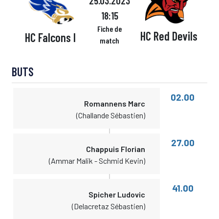
25.03.2023
18:15
Fiche de
HC Red Devils
HC Falcons I
match
BUTS
02.00
Romannens Marc
(Challande Sébastien)
27.00
Chappuis Florian
(Ammar Malik - Schmid Kevin)
41.00
Spicher Ludovic
(Delacretaz Sébastien)