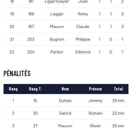
18
181
Eggertswyler
Joan
1
1
2
19
186
Lagger
Remy
1
1
2
20
187
Mauron
Claude
1
1
2
21
203
Bugnon
Philippe
1
0
1
22
224
Parizot
Edmond
1
0
1
PÉNALITÉS
Rang
Rang T.
Nom
Prénom
Total
1
15
Dumas
Jeremy
29 min
2
30
Salord
Romain
22 min
3
37
Mauron
Olivier
20 min