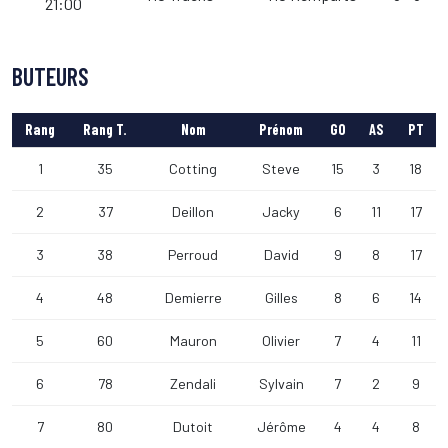
21:00
BUTEURS
Rang
Rang T.
Nom
Prénom
GO
AS
PT
1
35
Cotting
Steve
15
3
18
2
37
Deillon
Jacky
6
11
17
3
38
Perroud
David
9
8
17
4
48
Demierre
Gilles
8
6
14
5
60
Mauron
Olivier
7
4
11
6
78
Zendali
Sylvain
7
2
9
7
80
Dutoit
Jérôme
4
4
8