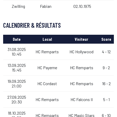
Zwilling
Fabian
02.10.1975
CALENDRIER & RÉSULTATS
Date
Local
Visiteur
Score
31.08.2025
HC Remparts
HC Hollywood
4 - 12
10:45
13.09.2025
HC Payerne
HC Remparts
9 - 2
15:45
19.09.2025
HC Cordast
HC Remparts
16 - 2
21:00
27.09.2025
HC Remparts
HC Falcons II
5 - 1
20:30
18.10.2025
HC Remparts
HC Magic Stars
6 - 10