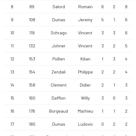
8
89
Salord
Romain
6
2
8
9
108
Dumas
Jeremy
5
1
6
10
119
Schrago
Vincent
3
3
6
11
132
Johner
Vincent
3
2
5
12
153
Pollien
Kilian
1
3
4
13
154
Zendali
Philippe
2
2
4
14
158
Clement
Didier
2
1
3
15
160
Dafflon
Willy
3
0
3
16
178
Borgeaud
Mathieu
1
1
2
17
180
Dumas
Ludovic
0
2
2