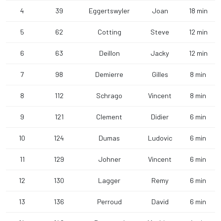
4
39
Eggertswyler
Joan
18 min
5
62
Cotting
Steve
12 min
6
63
Deillon
Jacky
12 min
7
98
Demierre
Gilles
8 min
8
112
Schrago
Vincent
8 min
9
121
Clement
Didier
6 min
10
124
Dumas
Ludovic
6 min
11
129
Johner
Vincent
6 min
12
130
Lagger
Remy
6 min
13
136
Perroud
David
6 min