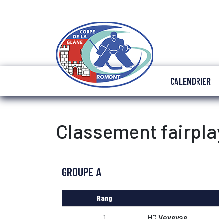
CALENDRIER
Classement fairpl
GROUPE A
Rang
1
HC Veveyse