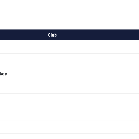
Club
key