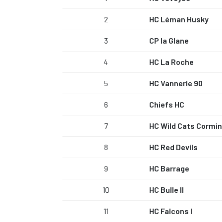
2
HC Léman Husky
3
CP la Glane
4
HC La Roche
5
HC Vannerie 90
6
Chiefs HC
7
HC Wild Cats Cormi
8
HC Red Devils
9
HC Barrage
10
HC Bulle II
11
HC Falcons I