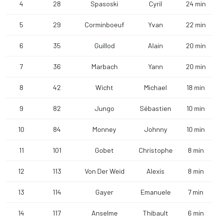
4
28
Spasoski
Cyril
24 min
5
29
Corminboeuf
Yvan
22 min
6
35
Guillod
Alain
20 min
7
36
Marbach
Yann
20 min
8
42
Wicht
Michael
18 min
9
82
Jungo
Sébastien
10 min
10
84
Monney
Johnny
10 min
11
101
Gobet
Christophe
8 min
12
113
Von Der Weid
Alexis
8 min
13
114
Gayer
Emanuele
7 min
14
117
Anselme
Thibault
6 min