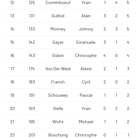
12
125
Corminboeuf
Yvan
1
4
5
13
131
Guillod
Alain
3
2
5
14
133
Monney
Johnny
2
3
5
15
142
Gayer
Emanuele
3
1
4
16
143
Gobet
Christophe
4
0
4
17
174
Von Der Weid
Alexis
2
1
3
18
183
Franch
Cyril
2
0
2
19
191
Schouwey
Pascal
1
1
2
20
193
Vielle
Yvan
0
2
2
21
195
Wicht
Michael
1
1
2
22
201
Boschung
Christophe
0
1
1