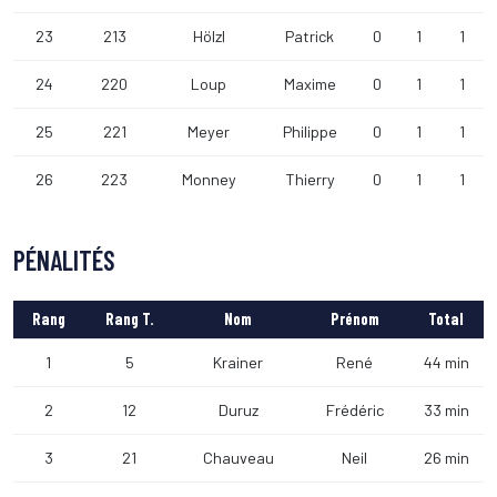
23
213
Hölzl
Patrick
0
1
1
24
220
Loup
Maxime
0
1
1
25
221
Meyer
Philippe
0
1
1
26
223
Monney
Thierry
0
1
1
PÉNALITÉS
Rang
Rang T.
Nom
Prénom
Total
1
5
Krainer
René
44 min
2
12
Duruz
Frédéric
33 min
3
21
Chauveau
Neil
26 min