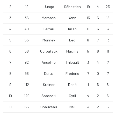
2
19
Jungo
Sébastien
19
4
23
3
36
Marbach
Yann
13
5
18
4
49
Ferrari
Kilian
11
3
14
5
53
Monney
Léo
6
7
13
6
58
Corpataux
Maxime
5
6
11
7
92
Anselme
Thibault
3
4
7
8
96
Duruz
Frédéric
7
0
7
9
112
Krainer
René
1
5
6
10
120
Spasoski
Cyril
4
2
6
11
122
Chauveau
Neil
3
2
5