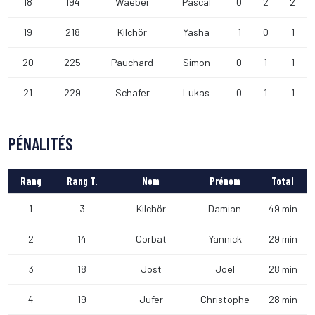
18
194
Waeber
Pascal
0
2
2
19
218
Kilchör
Yasha
1
0
1
20
225
Pauchard
Simon
0
1
1
21
229
Schafer
Lukas
0
1
1
PÉNALITÉS
Rang
Rang T.
Nom
Prénom
Total
1
3
Kilchör
Damian
49 min
2
14
Corbat
Yannick
29 min
3
18
Jost
Joel
28 min
4
19
Jufer
Christophe
28 min