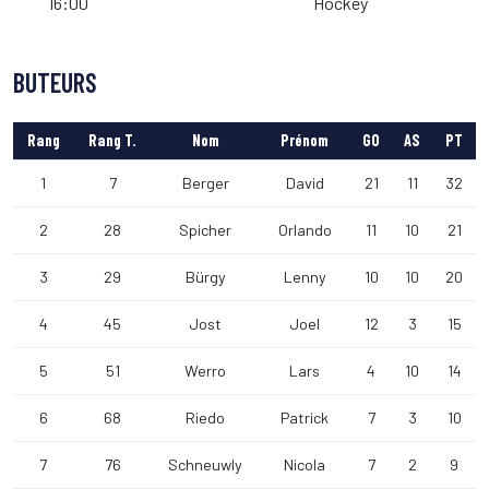
16:00
Hockey
BUTEURS
Rang
Rang T.
Nom
Prénom
GO
AS
PT
1
7
Berger
David
21
11
32
2
28
Spicher
Orlando
11
10
21
3
29
Bürgy
Lenny
10
10
20
4
45
Jost
Joel
12
3
15
5
51
Werro
Lars
4
10
14
6
68
Riedo
Patrick
7
3
10
7
76
Schneuwly
Nicola
7
2
9