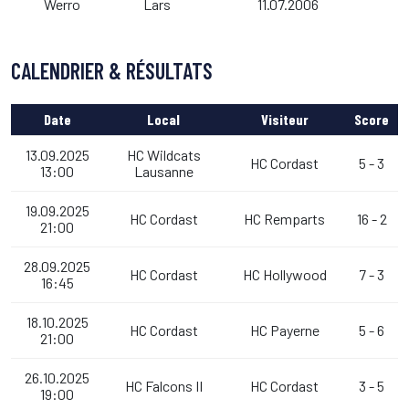
Werro
Lars
11.07.2006
CALENDRIER & RÉSULTATS
Date
Local
Visiteur
Score
13.09.2025
HC Wildcats
HC Cordast
5 - 3
13:00
Lausanne
19.09.2025
HC Cordast
HC Remparts
16 - 2
21:00
28.09.2025
HC Cordast
HC Hollywood
7 - 3
16:45
18.10.2025
HC Cordast
HC Payerne
5 - 6
21:00
26.10.2025
HC Falcons II
HC Cordast
3 - 5
19:00