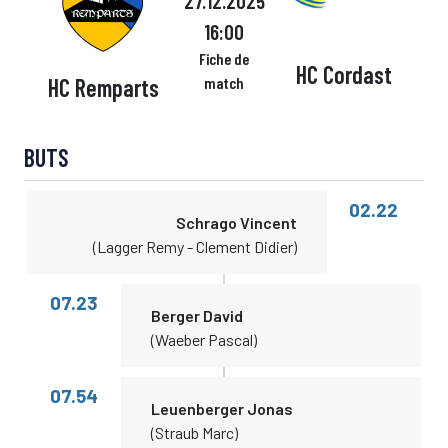
27.12.2025
16:00
Fiche de
HC Cordast
HC Remparts
match
BUTS
02.22
Schrago Vincent
(Lagger Remy - Clement Didier)
07.23
Berger David
(Waeber Pascal)
07.54
Leuenberger Jonas
(Straub Marc)