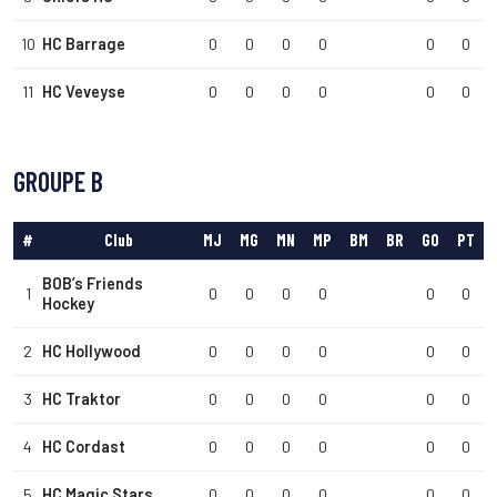
10
HC Barrage
0
0
0
0
0
0
11
HC Veveyse
0
0
0
0
0
0
GROUPE B
#
Club
MJ
MG
MN
MP
BM
BR
GO
PT
BOB’s Friends
1
0
0
0
0
0
0
Hockey
2
HC Hollywood
0
0
0
0
0
0
3
HC Traktor
0
0
0
0
0
0
4
HC Cordast
0
0
0
0
0
0
5
HC Magic Stars
0
0
0
0
0
0