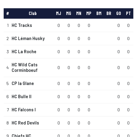
#
Club
MJ
MG
MN
MP
BM
BR
GO
PT
1
HC Tracks
0
0
0
0
0
0
2
HC Léman Husky
0
0
0
0
0
0
3
HC La Roche
0
0
0
0
0
0
HC Wild Cats
4
0
0
0
0
0
0
Corminboeuf
5
CP la Glane
0
0
0
0
0
0
6
HC Bulle II
0
0
0
0
0
0
7
HC Falcons I
0
0
0
0
0
0
8
HC Red Devils
0
0
0
0
0
0
9
Chiefs HC
0
0
0
0
0
0