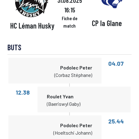
31.08.2025
16:15
Fiche de
CP la Glane
HC Léman Husky
match
BUTS
04.07
Podolec Peter
(Corbaz Stéphane)
12.38
Roulet Yvan
(Baeriswyl Gaby)
25.44
Podolec Peter
(Hoeltschi Johann)